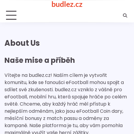
budlez.cz
Skip
to
content
About Us
Naše mise a příběh
Vítejte na budlez.cz! Naším cílem je vytvořit
komunitu, kde se fanoušci eFootball mohou spojit a
sdílet své zkušenosti. budlez.cz vzniklo z vášně pro
eFootball, mobilní hru, která spojuje hráče po celém
světě. Chceme, aby každý hráč měl přístup k
nejlepším odměnám, jako jsou eFootball Coin dary,
měsíční bonusy z match passu a odměny za
kampaně. Naše platforma je tu, aby vám pomohla
maximálně využít vaše herní zážitky.