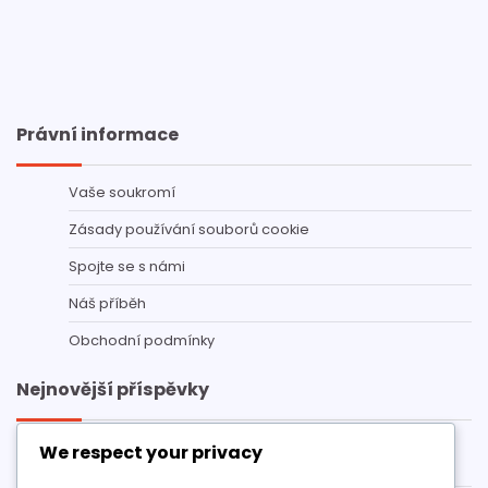
Právní informace
Vaše soukromí
Zásady používání souborů cookie
Spojte se s námi
Náš příběh
Obchodní podmínky
Nejnovější příspěvky
eFootball kampaň – Často kladené otázky ohledně
We respect your privacy
odměn za výkup: Běžné otázky, odpovědi, zdroje