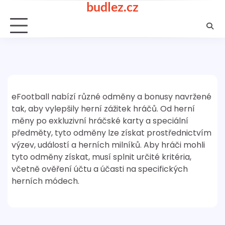
budlez.cz
Skip
to
content
eFootball nabízí různé odměny a bonusy navržené
tak, aby vylepšily herní zážitek hráčů. Od herní
měny po exkluzivní hráčské karty a speciální
předměty, tyto odměny lze získat prostřednictvím
výzev, událostí a herních milníků. Aby hráči mohli
tyto odměny získat, musí splnit určité kritéria,
včetně ověření účtu a účasti na specifických
herních módech.