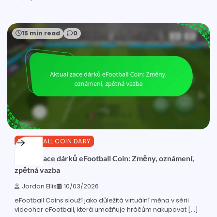
15 min read
0
EFOOTBALL COIN DARY
Aktualizace dárků eFootball Coin: Změny, oznámení,
zpětná vazba
Jordan Ellis
10/03/2026
eFootball Coins slouží jako důležitá virtuální měna v sérii
videoher eFootball, která umožňuje hráčům nakupovat […]