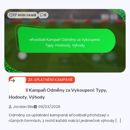
17 min read
0
ODMĚNY ZA UPLATNĚNÍ KAMPANĚ
eFootball Kampaň Odměny za Vykoupení: Typy,
Hodnoty, Výhody
Jordan Ellis
09/03/2026
Odměny za uplatnění kampaně eFootball přicházejí v
různých formách, z nichž každá nabízí jedinečné výhody […]