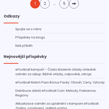
Posts
1
2
…
5
pagination
Odkazy
Spojte se s námi
Příspěvky na blogu
Náš příběh
Nejnovější příspěvky
eFootball kampaň – Často kladené otázky ohledně
odměn za výkup: Běžné otázky, odpovědi, zdroje
eFootball Match Pass Bonus Packy: Obsah, Ceny, Výhody
Distribuce dárků eFootball Coin: Metody, Frekvence,
Regiony
Aktualizace odměn za uplatnění v kampani eFootball:
Změny, oznámení, zpětná vazba