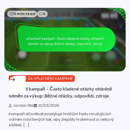
11 min read
0
ODMĚNY ZA UPLATNĚNÍ KAMPANĚ
eFootball kampaň – Často kladené otázky ohledně
odměn za výkup: Běžné otázky, odpovědi, zdroje
Jordan Ellis
10/03/2026
Kampaň eFootball poskytuje hráčům řadu vzrušujících
odměn navržených tak, aby zlepšily hratelnost a celkový
zážitek. […]