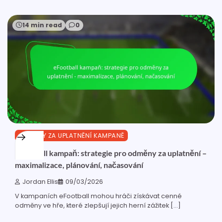
14 min read
0
ODMĚNY ZA UPLATNĚNÍ KAMPANĚ
eFootball kampaň: strategie pro odměny za uplatnění –
maximalizace, plánování, načasování
Jordan Ellis
09/03/2026
V kampaních eFootball mohou hráči získávat cenné
odměny ve hře, které zlepšují jejich herní zážitek […]