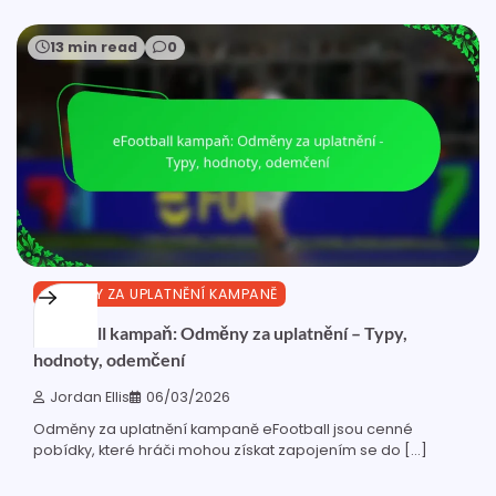
13 min read
0
ODMĚNY ZA UPLATNĚNÍ KAMPANĚ
eFootball kampaň: Odměny za uplatnění – Typy,
hodnoty, odemčení
Jordan Ellis
06/03/2026
Odměny za uplatnění kampaně eFootball jsou cenné
pobídky, které hráči mohou získat zapojením se do […]