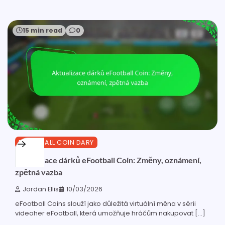
15 min read
0
EFOOTBALL COIN DARY
Aktualizace dárků eFootball Coin: Změny, oznámení,
zpětná vazba
Jordan Ellis
10/03/2026
eFootball Coins slouží jako důležitá virtuální měna v sérii
videoher eFootball, která umožňuje hráčům nakupovat […]