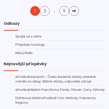
Posts
1
2
…
5
pagination
Odkazy
Spojte se s námi
Příspěvky na blogu
Náš příběh
Nejnovější příspěvky
eFootball kampaň – Často kladené otázky ohledně
odměn za výkup: Běžné otázky, odpovědi, zdroje
eFootball Match Pass Bonus Packy: Obsah, Ceny, Výhody
Distribuce dárků eFootball Coin: Metody, Frekvence,
Regiony