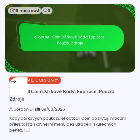
16 min read
0
EFOOTBALL COIN DARY
eFootball Coin Dárkové Kódy: Expirace, Použití,
Zdroje
Jordan Ellis
09/03/2026
Kódy dárkových poukazů eFootball Coin poskytují hráčům
příležitost získat herní měnu bez utrácení skutečných
peněz, […]