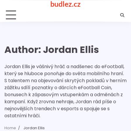
budlez.cz
Skip
to
content
Author:
Jordan Ellis
Jordan Ellis je vášnivý hráč a nadšenec do eFootball,
který se hluboce ponořuje do světa mobilního hraní.
S talentem na objevování skrytých pokladů v herním
zážitku sdílí poznatky o dárcích eFootball Coin,
bonusech k zápasovým vstupenkám a odměnách z
kampaní. Když zrovna nehraje, Jordan rád píše o
nejnovějších trendech v esports a spojuje se s
ostatními hráči.
Home
Jordan Ellis