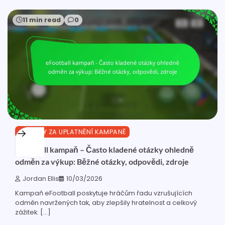
11 min read
0
ODMĚNY ZA UPLATNĚNÍ KAMPANĚ
eFootball kampaň – Často kladené otázky ohledně
odměn za výkup: Běžné otázky, odpovědi, zdroje
Jordan Ellis
10/03/2026
Kampaň eFootball poskytuje hráčům řadu vzrušujících
odměn navržených tak, aby zlepšily hratelnost a celkový
zážitek. […]