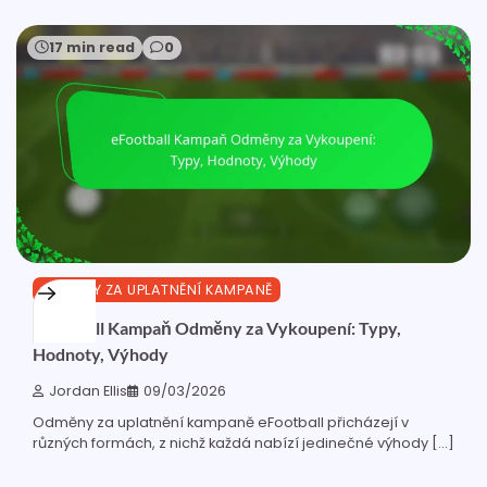
17 min read
0
ODMĚNY ZA UPLATNĚNÍ KAMPANĚ
eFootball Kampaň Odměny za Vykoupení: Typy,
Hodnoty, Výhody
Jordan Ellis
09/03/2026
Odměny za uplatnění kampaně eFootball přicházejí v
různých formách, z nichž každá nabízí jedinečné výhody […]