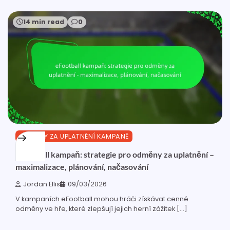
14 min read
0
ODMĚNY ZA UPLATNĚNÍ KAMPANĚ
eFootball kampaň: strategie pro odměny za uplatnění –
maximalizace, plánování, načasování
Jordan Ellis
09/03/2026
V kampaních eFootball mohou hráči získávat cenné
odměny ve hře, které zlepšují jejich herní zážitek […]