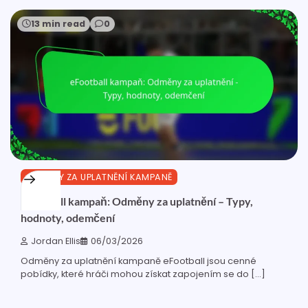
13 min read
0
ODMĚNY ZA UPLATNĚNÍ KAMPANĚ
eFootball kampaň: Odměny za uplatnění – Typy,
hodnoty, odemčení
Jordan Ellis
06/03/2026
Odměny za uplatnění kampaně eFootball jsou cenné
pobídky, které hráči mohou získat zapojením se do […]