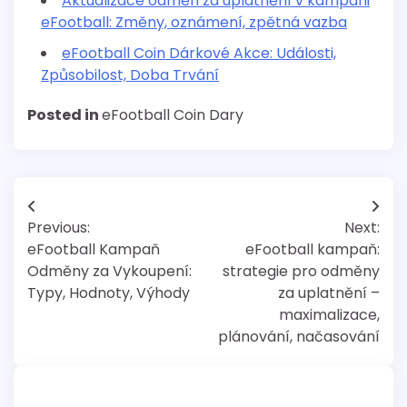
Aktualizace odměn za uplatnění v kampani
eFootball: Změny, oznámení, zpětná vazba
eFootball Coin Dárkové Akce: Události,
Způsobilost, Doba Trvání
Posted in
eFootball Coin Dary
Post
Previous:
Next:
navigation
eFootball Kampaň
eFootball kampaň:
Odměny za Vykoupení:
strategie pro odměny
Typy, Hodnoty, Výhody
za uplatnění –
maximalizace,
plánování, načasování