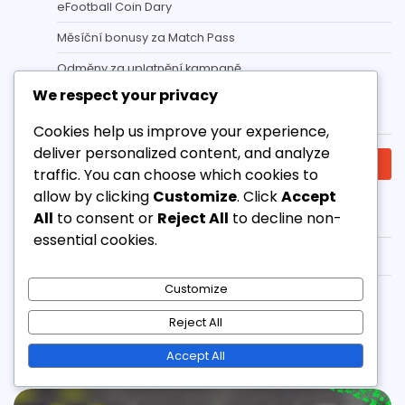
eFootball Coin Dary
Měsíční bonusy za Match Pass
Odměny za uplatnění kampaně
We respect your privacy
Hledat
Cookies help us improve your experience,
deliver personalized content, and analyze
Search
traffic. You can choose which cookies to
for:
allow by clicking
Customize
. Click
Accept
Archiv
All
to consent or
Reject All
to decline non-
essential cookies.
March 2026
Customize
February 2026
Reject All
Related Posts
Accept All