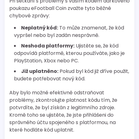
Při setkání s problémy s vaším kódem dárkového
poukazu eFootball Coin zvažte tyto běžné
chybové zprávy:
Neplatný kód:
To může znamenat, že kód
vypršel nebo byl zadán nesprávně.
Neshoda platformy:
Ujistěte se, že kód
odpovídá platformě, kterou používáte, jako je
PlayStation, Xbox nebo PC.
Již uplatněno:
Pokud byl kód již dříve použit,
budete potřebovat nový kód.
Aby bylo možné efektivně odstraňovat
problémy, zkontrolujte platnost kódu tím, že
potvrdíte, že byl získán z legitimního zdroje.
Kromě toho se ujistěte, že jste přihlášeni do
správného účtu spojeného s platformou, na
které hodláte kód uplatnit.