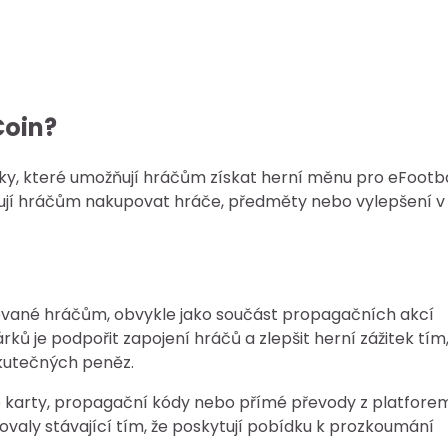
Coin?
y, které umožňují hráčům získat herní měnu pro eFootba
žňují hráčům nakupovat hráče, předměty nebo vylepšení v
tované hráčům, obvykle jako součást propagačních akcí
ů je podpořit zapojení hráčů a zlepšit herní zážitek tím,
skutečných peněz.
é karty, propagační kódy nebo přímé převody z platforem
ovaly stávající tím, že poskytují pobídku k prozkoumání