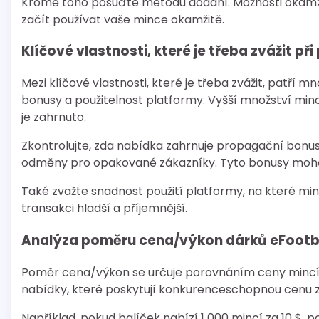
Kromě toho posuďte metodu dodání. Možnosti okamži
začít používat vaše mince okamžitě.
Klíčové vlastnosti, které je třeba zvážit př
Mezi klíčové vlastnosti, které je třeba zvážit, patří m
bonusy a použitelnost platformy. Vyšší množství mincí
je zahrnuto.
Zkontrolujte, zda nabídka zahrnuje propagační bonusy
odměny pro opakované zákazníky. Tyto bonusy mohou
Také zvažte snadnost použití platformy, na které minc
transakci hladší a příjemnější.
Analýza poměru cena/výkon dárků eFootba
Poměr cena/výkon se určuje porovnáním ceny mincí s j
nabídky, které poskytují konkurenceschopnou cenu z
Například, pokud balíček nabízí 1 000 mincí za 10 $, po