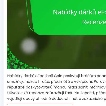
Nabídky dárků eFootball Coin poskytují hráčům cennou
umožňuje nákup hráčů, předmětů a vylepšení. Porovn
reputace poskytovatelů mohou hráči učinit informova
Uživatelské recenze zdůrazňují řadu zkušeností, přiče
vyjadřují obavy ohledně dodacích lhůt a zákaznické 