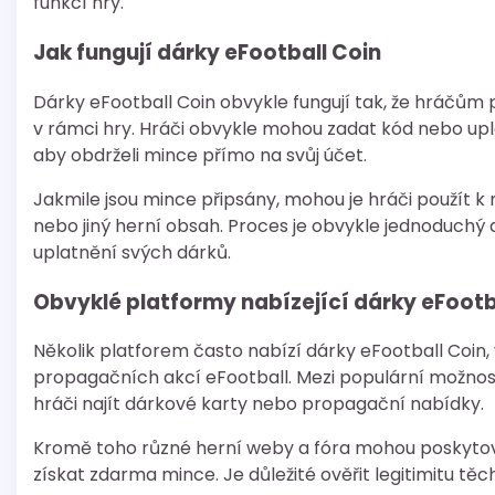
funkcí hry.
Jak fungují dárky eFootball Coin
Dárky eFootball Coin obvykle fungují tak, že hráčům 
v rámci hry. Hráči obvykle mohou zadat kód nebo upl
aby obdrželi mince přímo na svůj účet.
Jakmile jsou mince připsány, mohou je hráči použít k
nebo jiný herní obsah. Proces je obvykle jednoduchý 
uplatnění svých dárků.
Obvyklé platformy nabízející dárky eFootb
Několik platforem často nabízí dárky eFootball Coin,
propagačních akcí eFootball. Mezi populární možnost
hráči najít dárkové karty nebo propagační nabídky.
Kromě toho různé herní weby a fóra mohou poskyto
získat zdarma mince. Je důležité ověřit legitimitu t