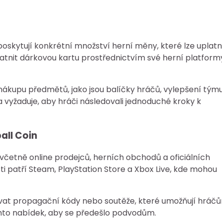
poskytují konkrétní množství herní měny, které lze uplatn
atnit dárkovou kartu prostřednictvím své herní platform
 nákupu předmětů, jako jsou balíčky hráčů, vylepšení tým
a vyžaduje, aby hráči následovali jednoduché kroky k
all Coin
 včetně online prodejců, herních obchodů a oficiálních
i patří Steam, PlayStation Store a Xbox Live, kde mohou
vat propagační kódy nebo soutěže, které umožňují hráč
ěchto nabídek, aby se předešlo podvodům.