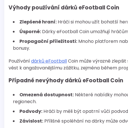
Výhody používání dárků eFootball Coin
Zlepšené hraní:
Hráči si mohou užít bohatší hern
Úsporné:
Dárky eFootball Coin umožňují hráčům
Propagační příležitosti:
Mnoho platforem nabí
bonusy.
Používání
dárků eFootball
Coin může výrazně zlepšit 
vést k angažovanějšímu zážitku, zejména během pro
Případné nevýhody dárků eFootball Coin
Omezená dostupnost:
Některé nabídky mohou 
regionech.
Podvody:
Hráči by měli být opatrní vůči podvo
Závislost:
Přílišné spoléhání na dárky může odv