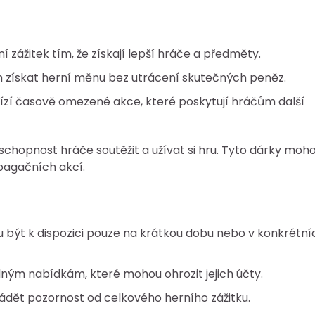
í zážitek tím, že získají lepší hráče a předměty.
 získat herní měnu bez utrácení skutečných peněz.
zí časově omezené akce, které poskytují hráčům další
schopnost hráče soutěžit a užívat si hru. Tyto dárky moh
pagačních akcí.
být k dispozici pouze na krátkou dobu nebo v konkrétní
dným nabídkám, které mohou ohrozit jejich účty.
ádět pozornost od celkového herního zážitku.