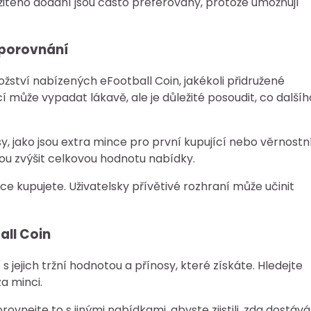
tého dodání jsou často preferovány, protože umožňují
i porovnání
nožství nabízených eFootball Coin, jakékoli přidružené
 může vypadat lákavě, ale je důležité posoudit, co dalšíh
, jako jsou extra mince pro první kupující nebo věrnostn
 zvýšit celkovou hodnotu nabídky.
e kupujete. Uživatelsky přívětivé rozhraní může učinit
ll Coin
ejich tržní hodnotou a přínosy, které získáte. Hledejte
a minci.
rovnejte to s jinými nabídkami, abyste zjistili, zda dostáv