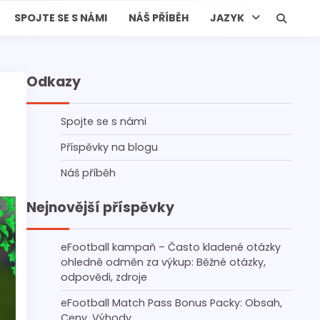
SPOJTE SE S NÁMI
NÁŠ PŘÍBĚH
JAZYK
Odkazy
Spojte se s námi
Příspěvky na blogu
Náš příběh
Nejnovější příspěvky
eFootball kampaň – Často kladené otázky
ohledně odměn za výkup: Běžné otázky,
odpovědi, zdroje
eFootball Match Pass Bonus Packy: Obsah,
Ceny, Výhody