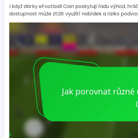
I když dárky eFootball Coin poskytují řadu výhod, h
dostupnost může ztížit využití nabídek a riziko podvo