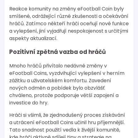
Reakce komunity na změny eFootball Coin byly
smíšené, odrážející různé zkušenosti a očekávání
hráčů. Zatímco někteří hráči oceňují nové funkce
a vylepšení, jiní vyjadřují nespokojenost s určitými
aspekty aktualizací.
Pozitivní zpětná vazba od hráčů
Mnoho hráčů přivítalo nedávné změny v
eFootball Coins, vyzdvihující vylepšení v herním
zážitku a uživatelském komfortu. Zavedení
nových odměn a pobídek bylo obzvlášť
chváleno, protože podporuje větší zapojení a
investice do hry.
Hráči si všimli, že zjednodušený proces získávání
a utrácení eFootball Coins učinil hru příjemnější.
Tato snadnost použití vedla k živější komunitě,
kde hráči aktivně sdílejí tipy a strategie na