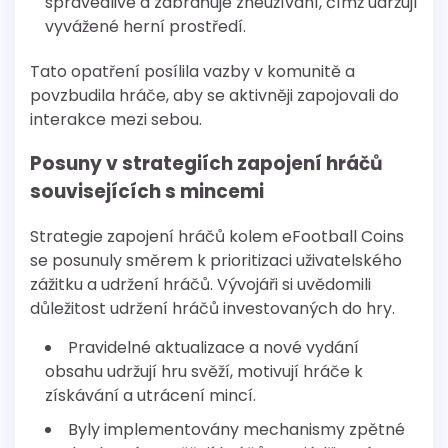
spravedlivé a zabraňuje zneužívání, čímž udržují
vyvážené herní prostředí.
Tato opatření posílila vazby v komunitě a
povzbudila hráče, aby se aktivněji zapojovali do
interakce mezi sebou.
Posuny v strategiích zapojení hráčů
souvisejících s mincemi
Strategie zapojení hráčů kolem eFootball Coins
se posunuly směrem k prioritizaci uživatelského
zážitku a udržení hráčů. Vývojáři si uvědomili
důležitost udržení hráčů investovaných do hry.
Pravidelné aktualizace a nové vydání
obsahu udržují hru svěží, motivují hráče k
získávání a utrácení mincí.
Byly implementovány mechanismy zpětné