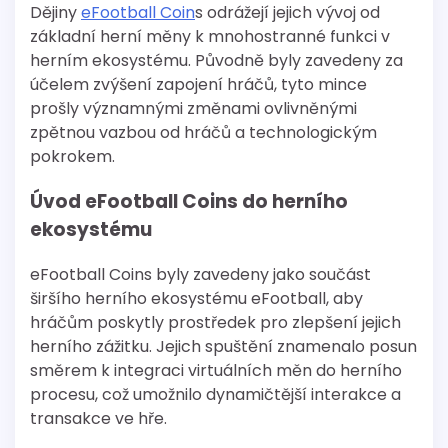
Dějiny
eFootball Coin
s odrážejí jejich vývoj od
základní herní měny k mnohostranné funkci v
herním ekosystému. Původně byly zavedeny za
účelem zvýšení zapojení hráčů, tyto mince
prošly významnými změnami ovlivněnými
zpětnou vazbou od hráčů a technologickým
pokrokem.
Úvod eFootball Coins do herního
ekosystému
eFootball Coins byly zavedeny jako součást
širšího herního ekosystému eFootball, aby
hráčům poskytly prostředek pro zlepšení jejich
herního zážitku. Jejich spuštění znamenalo posun
směrem k integraci virtuálních měn do herního
procesu, což umožnilo dynamičtější interakce a
transakce ve hře.