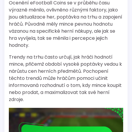
Ocenění eFootball Coins se v průběhu času
výrazně měnilo, ovlivněno různými faktory, jako
jsou aktualizace her, poptávka na trhu a zapojení
hráčů. Původně měly mince pevnou hodnotu
vázanou na specifické herní nákupy, ale jak se
hra vyvíjela, tak se měnila i percepce jejich
hodnoty.
Trendy na trhu často určují, jak hráči hodnotí
mince, přičemž období vysoké poptávky vedou k
nárůstu cen herních předmětů. Pochopení
těchto trendů může hráčům pomoci učinit
informovaná rozhodnutí o tom, kdy mince koupit
nebo prodat, a maximalizovat tak své herní
zdroje.