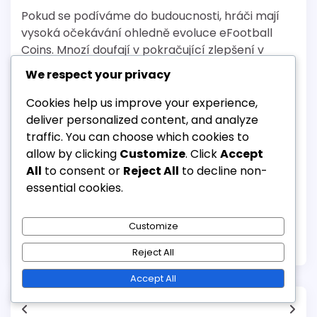
Pokud se podíváme do budoucnosti, hráči mají
vysoká očekávání ohledně evoluce eFootball
Coins. Mnozí doufají v pokračující zlepšení v
oblasti vyvážení a spravedlnosti, stejně jako v
We respect your privacy
více příležitostech k získávání mincí
prostřednictvím hraní namísto nákupů.
Cookies help us improve your experience,
deliver personalized content, and analyze
Diskuse v komunitě se často točí kolem
traffic. You can choose which cookies to
potenciálních nových funkcí, jako jsou vylepšené
allow by clicking
Customize
. Click
Accept
obchodní systémy nebo rozmanitější odměny.
All
to consent or
Reject All
to decline non-
Hráči jsou zvědaví, jak vývojáři zareagují na
essential cookies.
průběžnou zpětnou vazbu a přizpůsobí systém
mincí, aby vyhovoval jejich potřebám.
Customize
Posted in
Měsíční bonusy za Match Pass
Reject All
Accept All
Post