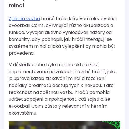
mincí
Zpětná vazba
hráčů hrála klíčovou roli v evoluci
eFootball Coins, ovlivňující různé aktualizace a
funkce. Vývojáři aktivně vyhledávali názory od
komunity, aby pochopili, jak hráči interagují se
systémem mincí a jaká vylepšení by mohla být
provedena.
V důsledku toho bylo mnoho aktualizací
implementováno na základě návrhů hráčů, jako
je úprava sazeb získávání mincí a rozšíření
nabídky předmětů dostupných k nákupu. Tato
reakčnost na zpětnou vazbu hráčů pomohla
udržet zapojení a spokojenost, což zajistilo, že
eFootball Coins zůstaly relevantní v herním
ekosystému.