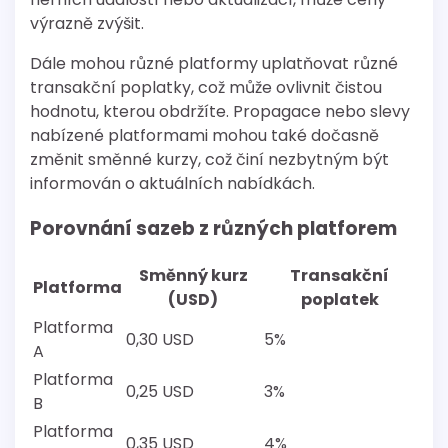
výrazně zvýšit.
Dále mohou různé platformy uplatňovat různé
transakční poplatky, což může ovlivnit čistou
hodnotu, kterou obdržíte. Propagace nebo slevy
nabízené platformami mohou také dočasně
změnit směnné kurzy, což činí nezbytným být
informován o aktuálních nabídkách.
Porovnání sazeb z různých platforem
Směnný kurz
Transakční
Platforma
(USD)
poplatek
Platforma
0,30 USD
5%
A
Platforma
0,25 USD
3%
B
Platforma
0,35 USD
4%