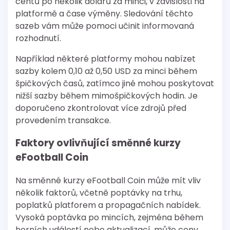
centů po několik dolarů za minci, v závislosti na
platformě a čase výměny. Sledování těchto
sazeb vám může pomoci učinit informovaná
rozhodnutí.
Například některé platformy mohou nabízet
sazby kolem 0,10 až 0,50 USD za minci během
špičkových časů, zatímco jiné mohou poskytovat
nižší sazby během mimošpičkových hodin. Je
doporučeno zkontrolovat více zdrojů před
provedením transakce.
Faktory ovlivňující směnné kurzy
eFootball Coin
Na směnné kurzy eFootball Coin může mít vliv
několik faktorů, včetně poptávky na trhu,
poplatků platforem a propagačních nabídek.
Vysoká poptávka po mincích, zejména během
herních událostí nebo aktualizací, může ceny