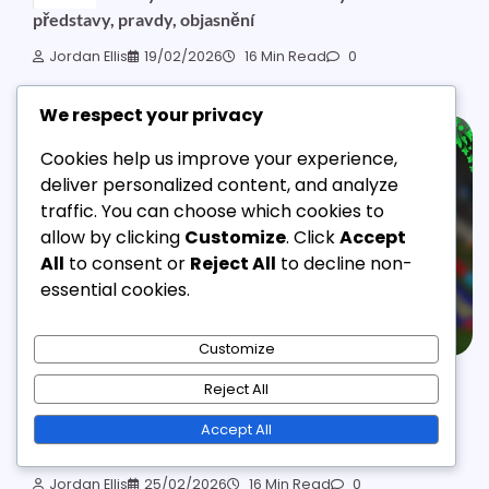
představy, pravdy, objasnění
Jordan Ellis
19/02/2026
16 Min Read
0
We respect your privacy
Cookies help us improve your experience,
deliver personalized content, and analyze
traffic. You can choose which cookies to
allow by clicking
Customize
. Click
Accept
All
to consent or
Reject All
to decline non-
essential cookies.
Customize
EFOOTBALL COIN DARY
Reject All
Trendy dárků eFootball Coin: Popularita, změny,
Accept All
předpovědi
Jordan Ellis
25/02/2026
16 Min Read
0