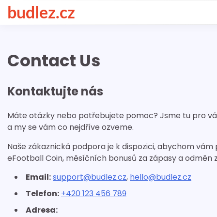
Skip
budlez.cz
to
content
Contact Us
Kontaktujte nás
Máte otázky nebo potřebujete pomoc? Jsme tu pro vás
a my se vám co nejdříve ozveme.
Naše zákaznická podpora je k dispozici, abychom vám 
eFootball Coin, měsíčních bonusů za zápasy a odměn
Email:
support@budlez.cz
,
hello@budlez.cz
Telefon:
+420 123 456 789
Adresa: