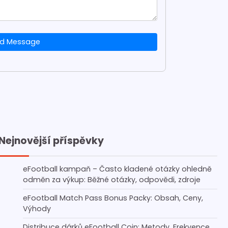
d Message
Nejnovější příspěvky
eFootball kampaň – Často kladené otázky ohledně
odměn za výkup: Běžné otázky, odpovědi, zdroje
eFootball Match Pass Bonus Packy: Obsah, Ceny,
Výhody
Distribuce dárků eFootball Coin: Metody, Frekvence,