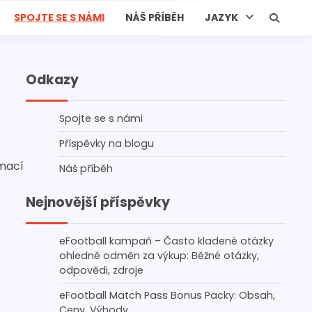
SPOJTE SE S NÁMI
NÁŠ PŘÍBĚH
JAZYK
Odkazy
Spojte se s námi
Příspěvky na blogu
rmací
Náš příběh
Nejnovější příspěvky
eFootball kampaň – Často kladené otázky
ohledně odměn za výkup: Běžné otázky,
odpovědi, zdroje
eFootball Match Pass Bonus Packy: Obsah,
Ceny, Výhody