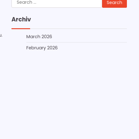
Search
for:
Archiv
u.
March 2026
February 2026