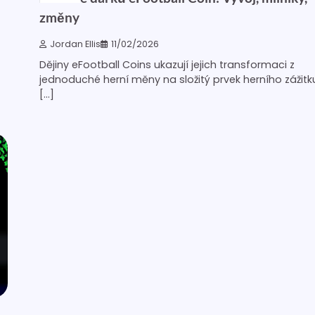
změny
Jordan Ellis
11/02/2026
Dějiny eFootball Coins ukazují jejich transformaci z
jednoduché herní měny na složitý prvek herního zážitk
[…]