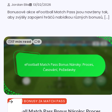
Jordan Ellis
13/02/2026
Bonusové akce eFootball Match Pass jsou navrženy tak,
aby zvýšily zapojení hráčů nabídkou různých bonusů, […]
17 min read
0
MĚSÍČNÍ BONUSY ZA MATCH PASS
eFootball Match Pass Bonus Nároky: Proces,