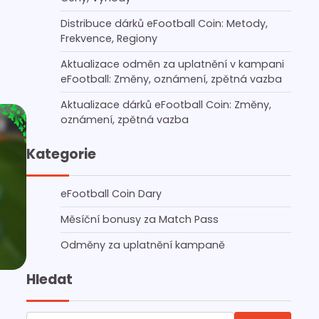
Distribuce dárků eFootball Coin: Metody,
Frekvence, Regiony
Aktualizace odměn za uplatnění v kampani
eFootball: Změny, oznámení, zpětná vazba
Aktualizace dárků eFootball Coin: Změny,
oznámení, zpětná vazba
Kategorie
eFootball Coin Dary
Měsíční bonusy za Match Pass
Odměny za uplatnění kampaně
Hledat