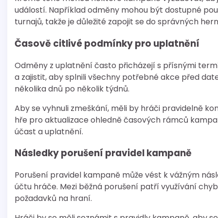
událostí. Například odměny mohou být dostupné po
turnajů, takže je důležité zapojit se do správných herníc
Časově citlivé podmínky pro uplatnění
Odměny z uplatnění často přicházejí s přísnými ter
a zajistit, aby splnili všechny potřebné akce před 
několika dnů po několik týdnů.
Aby se vyhnuli zmeškání, měli by hráči pravidelně ko
hře pro aktualizace ohledně časových rámců kampan
účast a uplatnění.
Následky porušení pravidel kampaně
Porušení pravidel kampaně může vést k vážným násl
účtu hráče. Mezi běžná porušení patří využívání ch
požadavků na hraní.
Hráči by se měli seznámit s pravidly kampaně, aby s