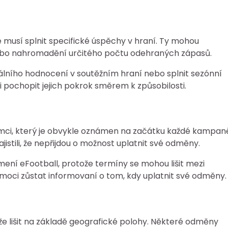
e musí splnit specifické úspěchy v hraní. Ty mohou
nebo nahromadění určitého počtu odehraných zápasů.
lního hodnocení v soutěžním hraní nebo splnit sezónní
pochopit jejich pokrok směrem k způsobilosti.
i, který je obvykle oznámen na začátku každé kampan
stili, že nepřijdou o možnost uplatnit své odměny.
mení eFootball, protože termíny se mohou lišit mezi
ci zůstat informovaní o tom, kdy uplatnit své odměny.
 lišit na základě geografické polohy. Některé odměny