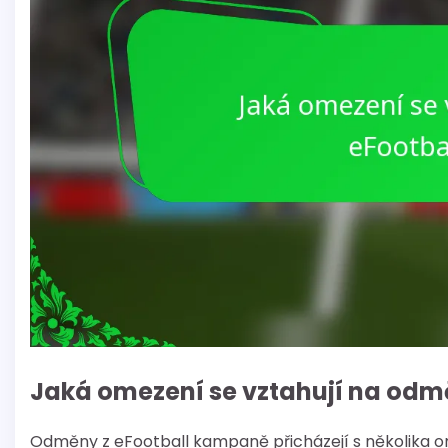
Jaká omezení se vztahují na odm
Odměny z eFootball kampaně přicházejí s několika ome