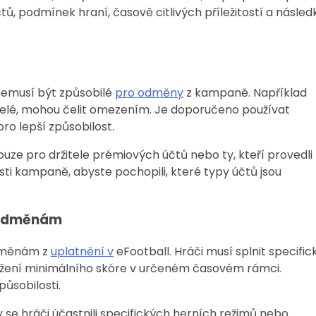
, podmínek hraní, časově citlivých příležitostí a násled
 nemusí být způsobilé
pro odměny
z kampaně. Například
řelé, mohou čelit omezením. Je doporučeno používat
ro lepší způsobilost.
 pro držitele prémiových účtů nebo ty, kteří provedli
ti kampaně, abyste pochopili, které typy účtů jsou
k odměnám
odměnám z
uplatnění v
eFootball. Hráči musí splnit specific
sažení minimálního skóre v určeném časovém rámci.
ůsobilosti.
 hráči účastnili specifických herních režimů nebo