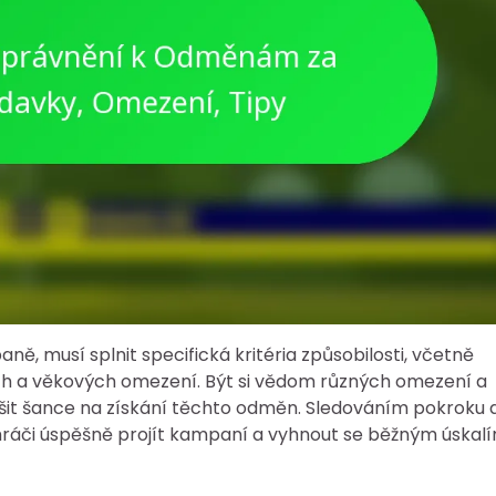
ě, musí splnit specifická kritéria způsobilosti, včetně
ých a věkových omezení. Být si vědom různých omezení a
šit šance na získání těchto odměn. Sledováním pokroku 
áči úspěšně projít kampaní a vyhnout se běžným úskalí