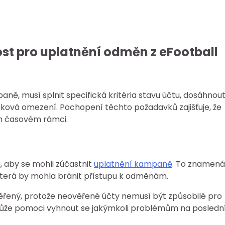
st pro uplatnění odměn z eFootball
aně, musí splnit specifická kritéria stavu účtu, dosáhnou
ěková omezení. Pochopení těchto požadavků zajišťuje, že
m časovém rámci.
, aby se mohli zúčastnit
uplatnění kampaně
. To znamená
která by mohla bránit přístupu k odměnám.
e ověřený, protože neověřené účty nemusí být způsobilé pro
může pomoci vyhnout se jakýmkoli problémům na posledn