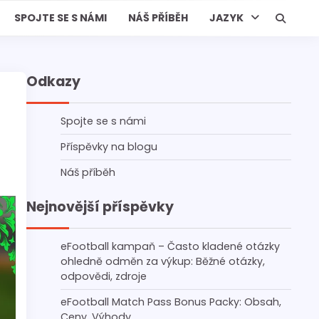
SPOJTE SE S NÁMI
NÁŠ PŘÍBĚH
JAZYK
Odkazy
Spojte se s námi
Příspěvky na blogu
Náš příběh
Nejnovější příspěvky
eFootball kampaň – Často kladené otázky
ohledně odměn za výkup: Běžné otázky,
odpovědi, zdroje
eFootball Match Pass Bonus Packy: Obsah,
Ceny, Výhody