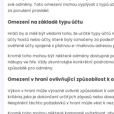
své odměny. Tato omezení mohou vyplývat z typů účtů
za porušení pravidel.
Omezení na základě typu účtu
Hráči by si měli být vědomi toho, že určité typy účtů
účty hostů nebo účty, které byly označeny za podez
ověřené účty spojené s platnou e-mailovou adresou p
Kromě toho mohou být některé odměny dostupné pouze
nákupy ve hře. Vždy zkontrolujte konkrétní podrobnos
způsobilé pro odměny.
Omezení v hraní ovlivňující způsobilost 
Výkon v hraní může výrazně ovlivnit způsobilost k 
kritéria, jako je dokončení určitých zápasů nebo do
Nesplnění těchto požadavků v hraní může vést k nezp
Kromě toho mohou některé kampaně vyžadovat, aby se