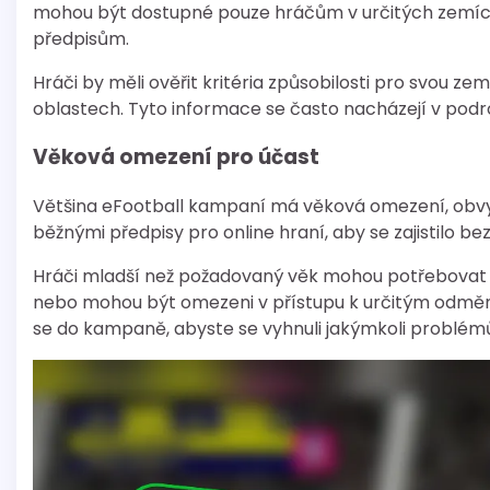
mohou být dostupné pouze hráčům v určitých zemíc
předpisům.
Hráči by měli ověřit kritéria způsobilosti pro svou 
oblastech. Tyto informace se často nacházejí v pod
Věková omezení pro účast
Většina eFootball kampaní má věková omezení, obvykle 
běžnými předpisy pro online hraní, aby se zajistilo b
Hráči mladší než požadovaný věk mohou potřebovat s
nebo mohou být omezeni v přístupu k určitým odměn
se do kampaně, abyste se vyhnuli jakýmkoli problém