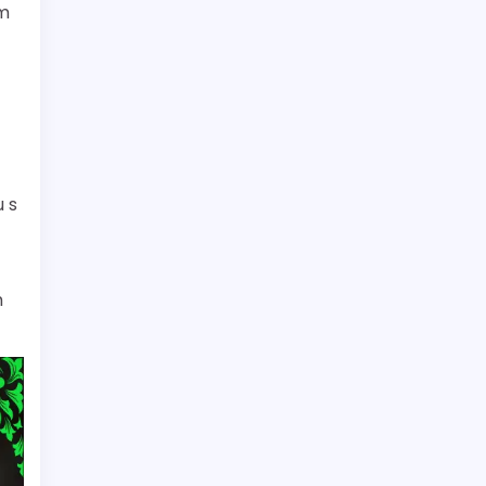
ím
u s
m