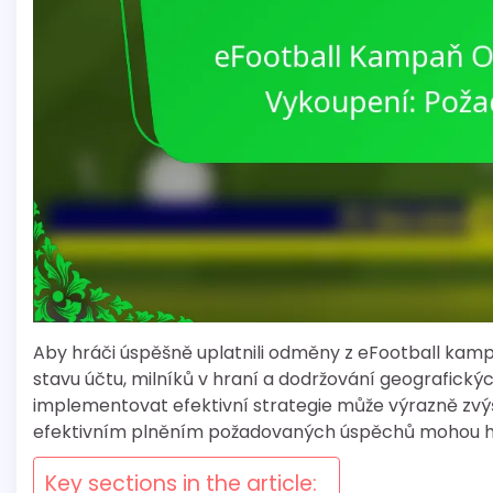
Aby hráči úspěšně uplatnili odměny z eFootball kampan
stavu účtu, milníků v hraní a dodržování geografick
implementovat efektivní strategie může výrazně zvý
efektivním plněním požadovaných úspěchů mohou hr
Key sections in the article: