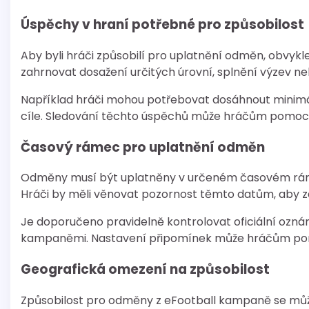
Úspěchy v hraní potřebné pro způsobilost
Aby byli hráči způsobilí pro uplatnění odměn, obvykl
zahrnovat dosažení určitých úrovní, splnění výzev 
Například hráči mohou potřebovat dosáhnout minimá
cíle. Sledování těchto úspěchů může hráčům pomoci 
Časový rámec pro uplatnění odměn
Odměny musí být uplatněny v určeném časovém rámc
Hráči by měli věnovat pozornost těmto datům, aby zaji
Je doporučeno pravidelně kontrolovat oficiální ozná
kampaněmi. Nastavení připomínek může hráčům pomo
Geografická omezení na způsobilost
Způsobilost pro odměny z eFootball kampaně se může