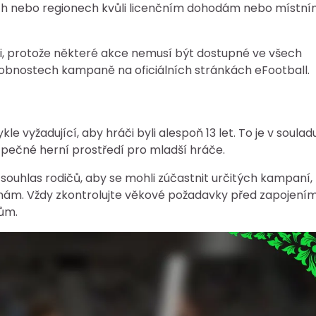
h nebo regionech kvůli licenčním dohodám nebo místn
zemi, protože některé akce nemusí být dostupné ve všech
robnostech kampaně na oficiálních stránkách eFootball.
vyžadující, aby hráči byli alespoň 13 let. To je v soulad
ezpečné herní prostředí pro mladší hráče.
ouhlas rodičů, aby se mohli zúčastnit určitých kampaní,
ám. Vždy zkontrolujte věkové požadavky před zapojení
ům.