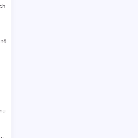
ch
aně
d
 na
ry