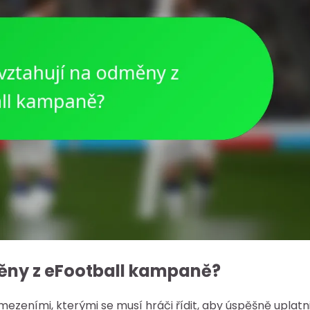
ěny z eFootball kampaně?
zeními, kterými se musí hráči řídit, aby úspěšně uplatni