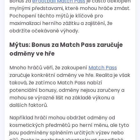
Bonus za
eFootball Match Pass
je často obklopen
mylnými představami, které mohou hráče zmást.
Pochopení těchto mýtů je klíčové pro
maximalizaci herního zážitku a zajištění, že
obdržíte očekávané výhody.
Mýtus: Bonus za Match Pass zaručuje
odměny ve hře
Mnoho hráčů věří, že zakoupení
Match Pass
zaručuje konkrétní odměny ve hře. Realita je však
taková, že zatímco Match Pass nabízí
potenciální bonusy, odměny nejsou zaručeny a
mohou se výrazně lišit na základě výkonu a
dalších faktorů.
Například hráči mohou obdržet odměny od
kosmetických předmětů po herní měnu, ale tyto
jsou podmíněny splněním určitých výzev nebo