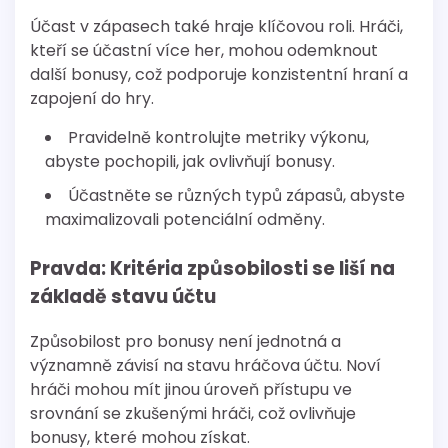
Účast v zápasech také hraje klíčovou roli. Hráči,
kteří se účastní více her, mohou odemknout
další bonusy, což podporuje konzistentní hraní a
zapojení do hry.
Pravidelně kontrolujte metriky výkonu,
abyste pochopili, jak ovlivňují bonusy.
Účastněte se různých typů zápasů, abyste
maximalizovali potenciální odměny.
Pravda: Kritéria způsobilosti se liší na
základě stavu účtu
Způsobilost pro bonusy není jednotná a
významně závisí na stavu hráčova účtu. Noví
hráči mohou mít jinou úroveň přístupu ve
srovnání se zkušenými hráči, což ovlivňuje
bonusy, které mohou získat.