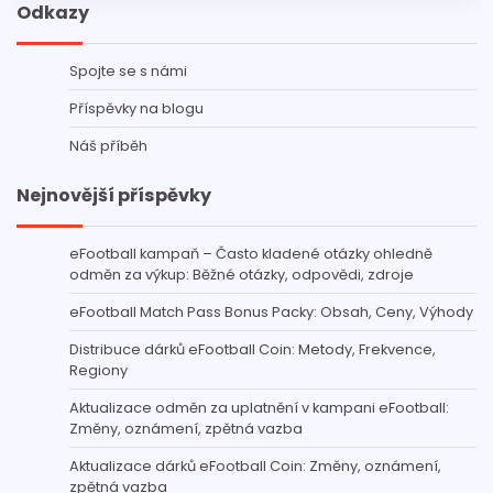
Odkazy
Spojte se s námi
Příspěvky na blogu
Náš příběh
Nejnovější příspěvky
eFootball kampaň – Často kladené otázky ohledně
odměn za výkup: Běžné otázky, odpovědi, zdroje
eFootball Match Pass Bonus Packy: Obsah, Ceny, Výhody
Distribuce dárků eFootball Coin: Metody, Frekvence,
Regiony
Aktualizace odměn za uplatnění v kampani eFootball:
Změny, oznámení, zpětná vazba
Aktualizace dárků eFootball Coin: Změny, oznámení,
zpětná vazba