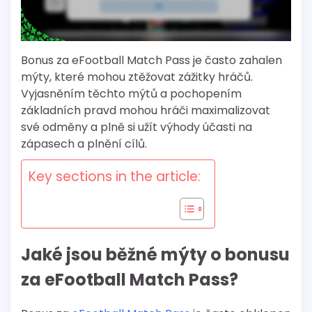
Bonus za eFootball Match Pass je často zahalen
mýty, které mohou ztěžovat zážitky hráčů.
Vyjasněním těchto mýtů a pochopením
základních pravd mohou hráči maximalizovat
své odměny a plně si užít výhody účasti na
zápasech a plnění cílů.
Key sections in the article:
Jaké jsou běžné mýty o bonusu
za eFootball Match Pass?