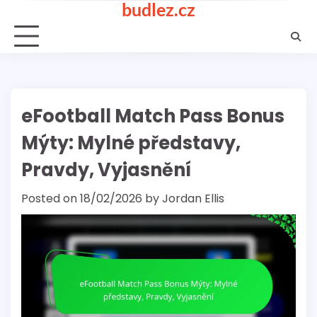
budlez.cz
Skip
to
content
eFootball Match Pass Bonus
Mýty: Mylné představy,
Pravdy, Vyjasnění
Posted on
18/02/2026
by
Jordan Ellis