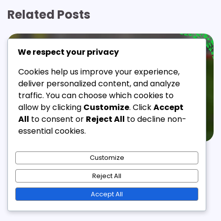
Related Posts
We respect your privacy
Cookies help us improve your experience,
deliver personalized content, and analyze
traffic. You can choose which cookies to
allow by clicking
Customize
. Click
Accept
All
to consent or
Reject All
to decline non-
essential cookies.
ODMĚNY ZA UPLATNĚNÍ KAMPANĚ
Customize
eFootball Kampaň Odměny za Vykoupení: Typy,
Reject All
Hodnoty, Výhody
Accept All
Jordan Ellis
09/03/2026
17 Min Read
0