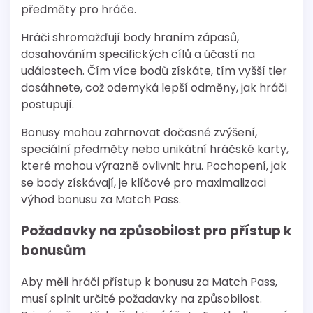
předměty pro hráče.
Hráči shromažďují body hraním zápasů,
dosahováním specifických cílů a účastí na
událostech. Čím více bodů získáte, tím vyšší tier
dosáhnete, což odemyká lepší odměny, jak hráči
postupují.
Bonusy mohou zahrnovat dočasné zvýšení,
speciální předměty nebo unikátní hráčské karty,
které mohou výrazně ovlivnit hru. Pochopení, jak
se body získávají, je klíčové pro maximalizaci
výhod bonusu za Match Pass.
Požadavky na způsobilost pro přístup k
bonusům
Aby měli hráči přístup k bonusu za Match Pass,
musí splnit určité požadavky na způsobilost.