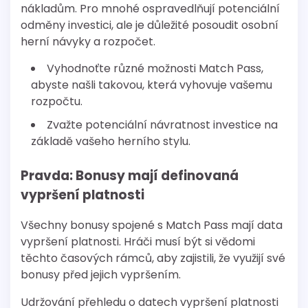
nákladům. Pro mnohé ospravedlňují potenciální
odměny investici, ale je důležité posoudit osobní
herní návyky a rozpočet.
Vyhodnoťte různé možnosti Match Pass,
abyste našli takovou, která vyhovuje vašemu
rozpočtu.
Zvažte potenciální návratnost investice na
základě vašeho herního stylu.
Pravda: Bonusy mají definovaná
vypršení platnosti
Všechny bonusy spojené s Match Pass mají data
vypršení platnosti. Hráči musí být si vědomi
těchto časových rámců, aby zajistili, že využijí své
bonusy před jejich vypršením.
Udržování přehledu o datech vypršení platnosti