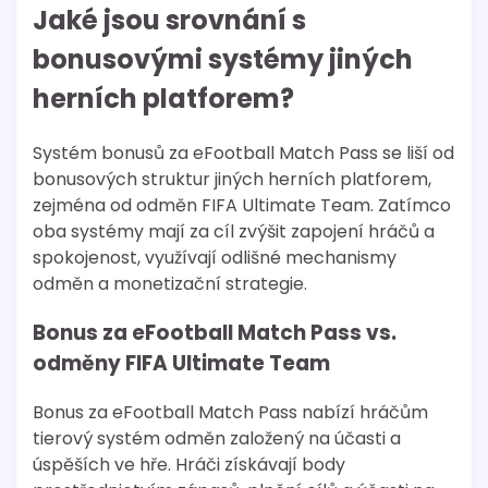
Jaké jsou srovnání s
bonusovými systémy jiných
herních platforem?
Systém bonusů za eFootball Match Pass se liší od
bonusových struktur jiných herních platforem,
zejména od odměn FIFA Ultimate Team. Zatímco
oba systémy mají za cíl zvýšit zapojení hráčů a
spokojenost, využívají odlišné mechanismy
odměn a monetizační strategie.
Bonus za eFootball Match Pass vs.
odměny FIFA Ultimate Team
Bonus za eFootball Match Pass nabízí hráčům
tierový systém odměn založený na účasti a
úspěších ve hře. Hráči získávají body