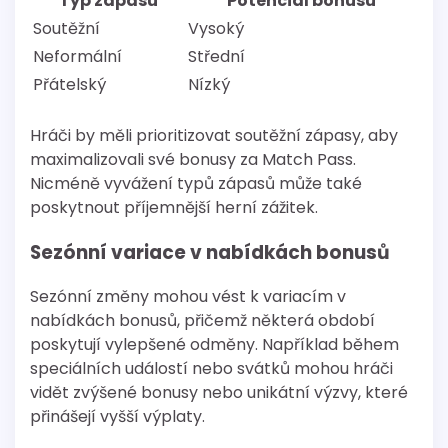
Typ zápasu
Potenciál bonusu
Soutěžní
Vysoký
Neformální
Střední
Přátelský
Nízký
Hráči by měli prioritizovat soutěžní zápasy, aby
maximalizovali své bonusy za Match Pass.
Nicméně vyvážení typů zápasů může také
poskytnout příjemnější herní zážitek.
Sezónní variace v nabídkách bonusů
Sezónní změny mohou vést k variacím v
nabídkách bonusů, přičemž některá období
poskytují vylepšené odměny. Například během
speciálních událostí nebo svátků mohou hráči
vidět zvýšené bonusy nebo unikátní výzvy, které
přinášejí vyšší výplaty.