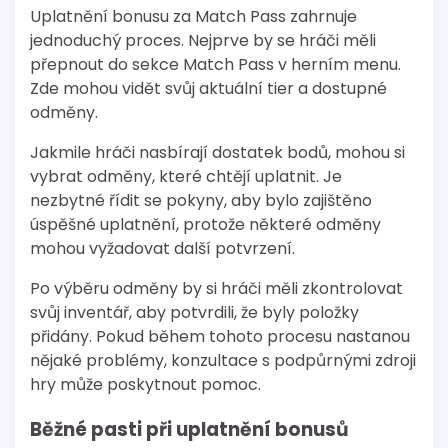
Uplatnění bonusu za Match Pass zahrnuje
jednoduchý proces. Nejprve by se hráči měli
přepnout do sekce Match Pass v herním menu.
Zde mohou vidět svůj aktuální tier a dostupné
odměny.
Jakmile hráči nasbírají dostatek bodů, mohou si
vybrat odměny, které chtějí uplatnit. Je
nezbytné řídit se pokyny, aby bylo zajištěno
úspěšné uplatnění, protože některé odměny
mohou vyžadovat další potvrzení.
Po výběru odměny by si hráči měli zkontrolovat
svůj inventář, aby potvrdili, že byly položky
přidány. Pokud během tohoto procesu nastanou
nějaké problémy, konzultace s podpůrnými zdroji
hry může poskytnout pomoc.
Běžné pasti při uplatnění bonusů