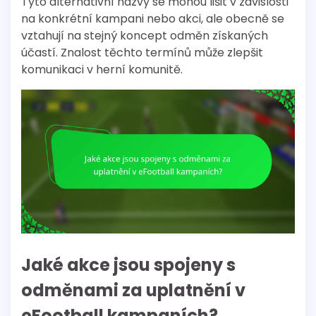
Tyto alternativní názvy se mohou lišit v závislosti
na konkrétní kampani nebo akci, ale obecně se
vztahují na stejný koncept odměn získaných
účastí. Znalost těchto termínů může zlepšit
komunikaci v herní komunitě.
Jaké akce jsou spojeny s
odměnami za uplatnění v
eFootball kampaních?