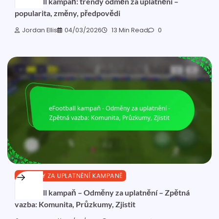
eFootball kampaň: trendy odměn za uplatnění –
popularita, změny, předpovědi
Jordan Ellis
04/03/2026
13 Min Read
0
ODMĚNY ZA UPLATNĚNÍ KAMPANĚ
eFootball kampaň – Odměny za uplatnění – Zpětná
vazba: Komunita, Průzkumy, Zjistit