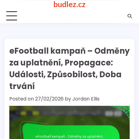
budlez.cz
Skip
to
content
eFootball kampaň – Odměny
za uplatnění, Propagace:
Události, Způsobilost, Doba
trvání
Posted on
27/02/2026
by
Jordan Ellis