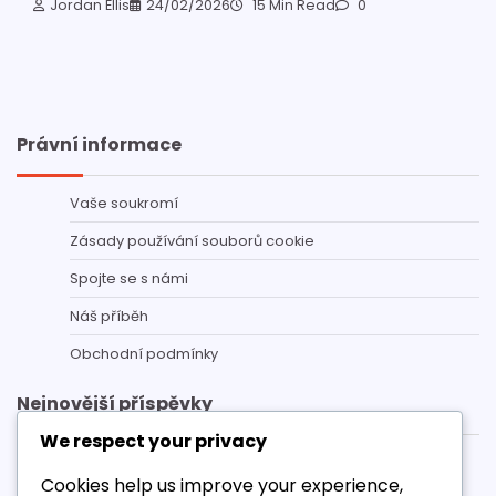
Jordan Ellis
24/02/2026
15 Min Read
0
Právní informace
Vaše soukromí
Zásady používání souborů cookie
Spojte se s námi
Náš příběh
Obchodní podmínky
Nejnovější příspěvky
We respect your privacy
eFootball kampaň – Často kladené otázky ohledně
Cookies help us improve your experience,
odměn za výkup: Běžné otázky, odpovědi, zdroje