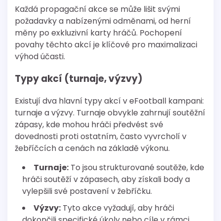
Každá propagační akce se může lišit svými
požadavky a nabízenými odměnami, od herní
měny po exkluzivní karty hráčů. Pochopení
povahy těchto akcí je klíčové pro maximalizaci
výhod účasti.
Typy akcí (turnaje, výzvy)
Existují dva hlavní typy akcí v eFootball kampani:
turnaje a výzvy. Turnaje obvykle zahrnují soutěžní
zápasy, kde mohou hráči předvést své
dovednosti proti ostatním, často vyvrcholí v
žebříčcích a cenách na základě výkonu.
Turnaje:
To jsou strukturované soutěže, kde
hráči soutěží v zápasech, aby získali body a
vylepšili své postavení v žebříčku.
Výzvy:
Tyto akce vyžadují, aby hráči
dokončili specifické úkoly nebo cíle v rámci