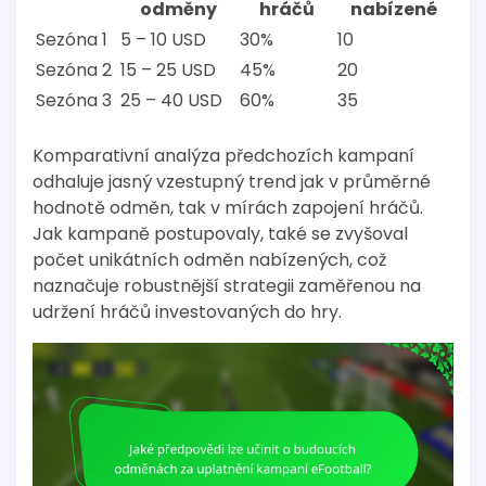
odměny
hráčů
nabízené
Sezóna 1
5 – 10 USD
30%
10
Sezóna 2
15 – 25 USD
45%
20
Sezóna 3
25 – 40 USD
60%
35
Komparativní analýza předchozích kampaní
odhaluje jasný vzestupný trend jak v průměrné
hodnotě odměn, tak v mírách zapojení hráčů.
Jak kampaně postupovaly, také se zvyšoval
počet unikátních odměn nabízených, což
naznačuje robustnější strategii zaměřenou na
udržení hráčů investovaných do hry.