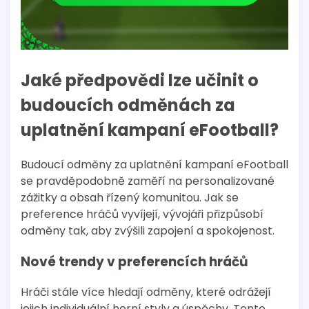
Jaké předpovědi lze učinit o
budoucích odměnách za
uplatnění kampaní eFootball?
Budoucí odměny za uplatnění kampaní eFootball
se pravděpodobně zaměří na personalizované
zážitky a obsah řízený komunitou. Jak se
preference hráčů vyvíjejí, vývojáři přizpůsobí
odměny tak, aby zvýšili zapojení a spokojenost.
Nové trendy v preferencích hráčů
Hráči stále více hledají odměny, které odrážejí
jejich individuální herní styly a úspěchy. Tento