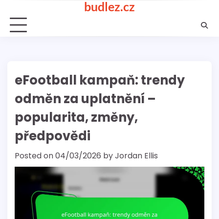
budlez.cz
Skip
to
content
eFootball kampaň: trendy
odměn za uplatnění –
popularita, změny,
předpovědi
Posted on
04/03/2026
by
Jordan Ellis