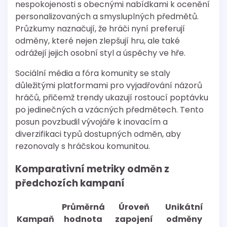
nespokojenosti s obecnými nabídkami k ocenění
personalizovaných a smysluplných předmětů.
Průzkumy naznačují, že hráči nyní preferují
odměny, které nejen zlepšují hru, ale také
odrážejí jejich osobní styl a úspěchy ve hře.
Sociální média a fóra komunity se staly
důležitými platformami pro vyjadřování názorů
hráčů, přičemž trendy ukazují rostoucí poptávku
po jedinečných a vzácných předmětech. Tento
posun povzbudil vývojáře k inovacím a
diverzifikaci typů dostupných odměn, aby
rezonovaly s hráčskou komunitou.
Komparativní metriky odměn z
předchozích kampaní
Průměrná
Úroveň
Unikátní
Kampaň
hodnota
zapojení
odměny