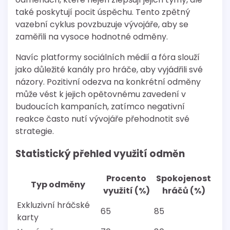
také poskytují pocit úspěchu. Tento zpětný
vazební cyklus povzbuzuje vývojáře, aby se
zaměřili na vysoce hodnotné odměny.
Navíc platformy sociálních médií a fóra slouží
jako důležité kanály pro hráče, aby vyjádřili své
názory. Pozitivní odezva na konkrétní odměny
může vést k jejich opětovnému zavedení v
budoucích kampaních, zatímco negativní
reakce často nutí vývojáře přehodnotit své
strategie.
Statistický přehled využití odměn
Procento
Spokojenost
Typ odměny
využití (%)
hráčů (%)
Exkluzivní hráčské
65
85
karty