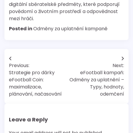
digitální sběratelské předměty, které podporují
povědomí o životním prostředí a odpovědnost
mezi hráči.
Posted in
Odměny za uplatnění kampaně
Post
Previous:
Next:
navigation
Strategie pro dárky
eFootball kampaň:
eFootball Coin:
Odměny za uplatnění –
maximalizace,
Typy, hodnoty,
plánování, načasování
odemčení
Leave a Reply
Your email address will not be published.