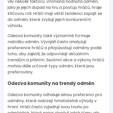
vliv několik faktorů. Vnímaná hodnota odměn,
jako je jejich dopad na hru a postup hráčů, hraje
klíčovou roli. Hráči mají větší tendenci zapojit se
do odměn, které zvyšují jejich konkurenční
výhodu.
Odezva komunity také významně formuje
nabídku odměn. Vývojáři často analyzují
preference hráčů a přizpůsobují odměny podle
toho, aby zajistili, že odpovídají aktuálním
trendům a přáním. Sezónní akce a výkony hráčů
mohou dále určovat typy odměn, které jsou
preferovány.
Odezva komunity na trendy odměn
Odezva komunity odhaluje silnou preferenci pro
odměny, které nabízejí hmatatelné výhody v
hraní. Hráči často vyjadřují svou touhu po
odměnách, které nejen zlepšují jejich týmy, ale