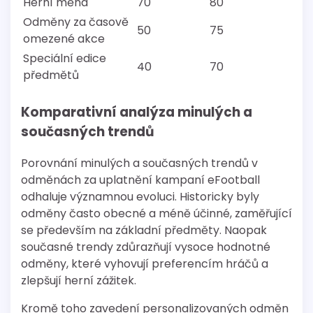
Herní měna
70
80
Odměny za časově
50
75
omezené akce
Speciální edice
40
70
předmětů
Komparativní analýza minulých a
současných trendů
Porovnání minulých a současných trendů v
odměnách za uplatnění kampaní eFootball
odhaluje významnou evoluci. Historicky byly
odměny často obecné a méně účinné, zaměřující
se především na základní předměty. Naopak
současné trendy zdůrazňují vysoce hodnotné
odměny, které vyhovují preferencím hráčů a
zlepšují herní zážitek.
Kromě toho zavedení personalizovaných odměn